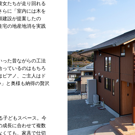
彼女たちが走り回れる
さらに「室内には木を
頭建設が提案したの
住宅の地産地消を実践
いった昔ながらの工法
合っているのはもちろ
はピアノ、ご主人はド
い」と奥様も納得の贅沢
る子どもスペース。今
の成長に合わせて複数
なくても、家具で仕切