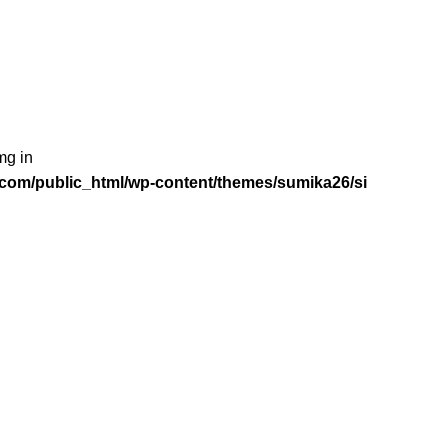
mg in
com/public_html/wp-content/themes/sumika26/si