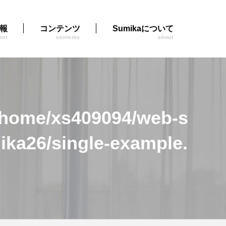
報
コンテンツ
Sumikaについて
ent
contents
about
/home/xs409094/web-s
ka26/single-example.