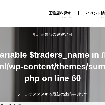
工務店を探す
イベント情
search
ev
地元企業様の建築実例
variable $traders_name in
ml/wp-content/themes/sumi
php
on line
60
プロがオススメする最新の建築事例です