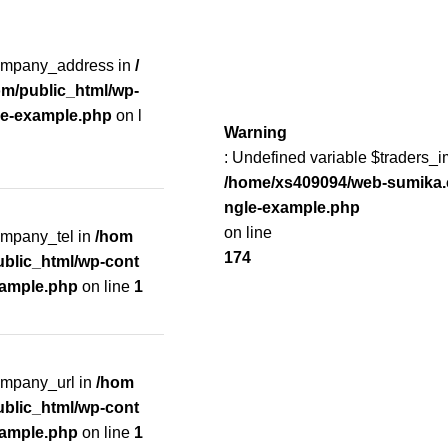
company_address in
/
m/public_html/wp-
le-example.php
on l
Warning
: Undefined variable $traders_i
/home/xs409094/web-sumika.
ngle-example.php
on line
ompany_tel in
/hom
174
blic_html/wp-cont
xample.php
on line
1
ompany_url in
/hom
blic_html/wp-cont
xample.php
on line
1