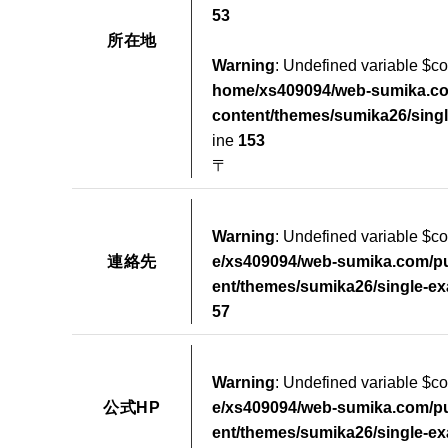
53
所在地
Warning
: Undefined variable $
home/xs409094/web-sumika.co
content/themes/sumika26/sing
ine
153
〒
Warning
: Undefined variable $c
連絡先
e/xs409094/web-sumika.com/pu
ent/themes/sumika26/single-e
57
Warning
: Undefined variable $c
公式HP
e/xs409094/web-sumika.com/pu
ent/themes/sumika26/single-e