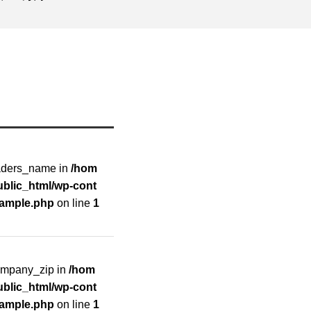
raders_name in
/hom
blic_html/wp-cont
xample.php
on line
1
company_zip in
/hom
blic_html/wp-cont
xample.php
on line
1