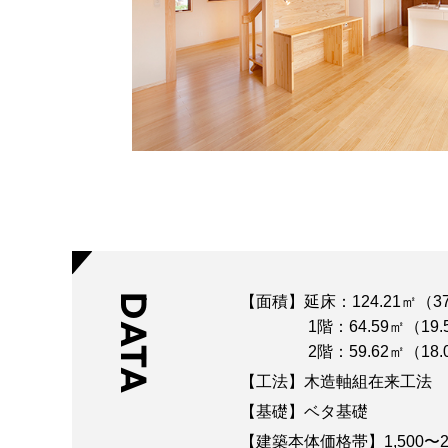
DATA
【面積】延床：124.21㎡（37
1階：64.59㎡（1
2階：59.62㎡（18.
【工法】木造軸組在来工法
【基礎】ベタ基礎
【建築本体価格帯】1,500〜2