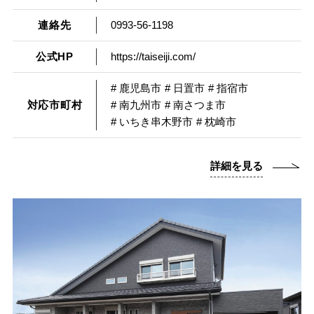
連絡先
0993-56-1198
公式HP
https://taiseiji.com/
# 鹿児島市
# 日置市
# 指宿市
対応市町村
# 南九州市
# 南さつま市
# いちき串木野市
# 枕崎市
詳細を見る