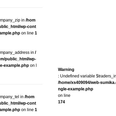
company_zip in
/hom
blic_html/wp-cont
xample.php
on line
1
company_address in
/
m/public_html/wp-
le-example.php
on l
Warning
: Undefined variable $traders_i
/home/xs409094/web-sumika.
ngle-example.php
on line
ompany_tel in
/hom
174
blic_html/wp-cont
xample.php
on line
1