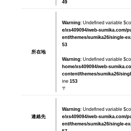
49
Warning
: Undefined variable $
e/xs409094/web-sumika.com/pu
ent/themes/sumika26/single-e
53
所在地
Warning
: Undefined variable $
home/xs409094/web-sumika.co
content/themes/sumika26/sing
ine
153
〒
Warning
: Undefined variable $c
連絡先
e/xs409094/web-sumika.com/pu
ent/themes/sumika26/single-e