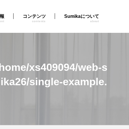
報
コンテンツ
Sumikaについて
ent
contents
about
/home/xs409094/web-s
ka26/single-example.