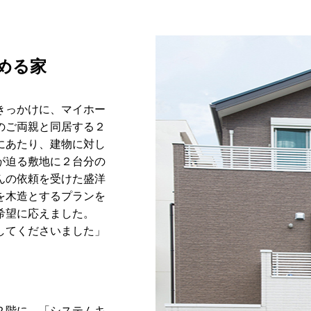
める家
きっかけに、マイホー
のご両親と同居する２
にあたり、建物に対し
が迫る敷地に２台分の
んの依頼を受けた盛洋
を木造とするプランを
希望に応えました。
してくださいました」
２階に。「システムキ