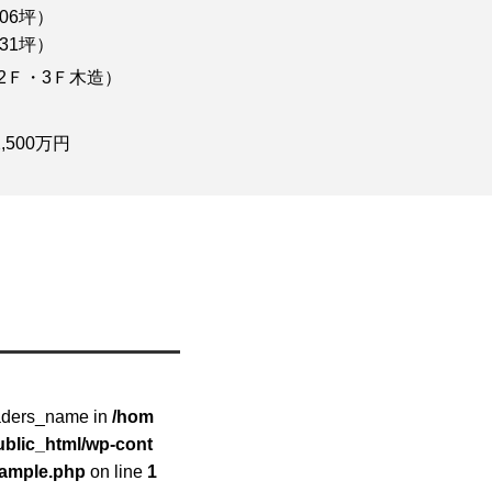
20.06坪）
31坪）
、2Ｆ・3Ｆ木造）
,500万円
raders_name in
/hom
blic_html/wp-cont
xample.php
on line
1