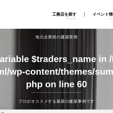
工務店を探す
イベント情
search
ev
地元企業様の建築実例
variable $traders_name in
ml/wp-content/themes/sumi
php
on line
60
プロがオススメする最新の建築事例です