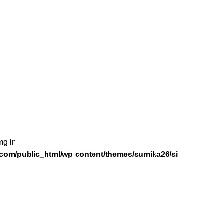
mg in
com/public_html/wp-content/themes/sumika26/si