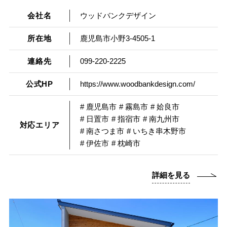
会社名
ウッドバンクデザイン
所在地
鹿児島市小野3-4505-1
連絡先
099-220-2225
公式HP
https://www.woodbankdesign.com/
# 鹿児島市
# 霧島市
# 姶良市
# 日置市
# 指宿市
# 南九州市
対応エリア
# 南さつま市
# いちき串木野市
# 伊佐市
# 枕崎市
詳細を見る