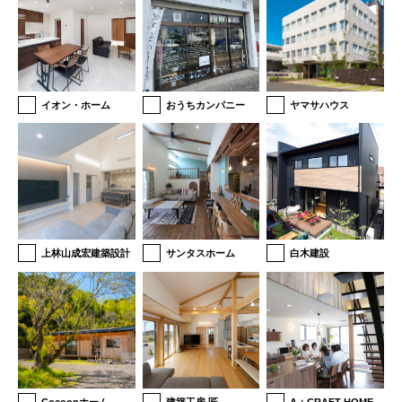
イオン・ホーム
おうちカンパニー
ヤマサハウス
上林山成宏建築設計
サンタスホーム
白木建設