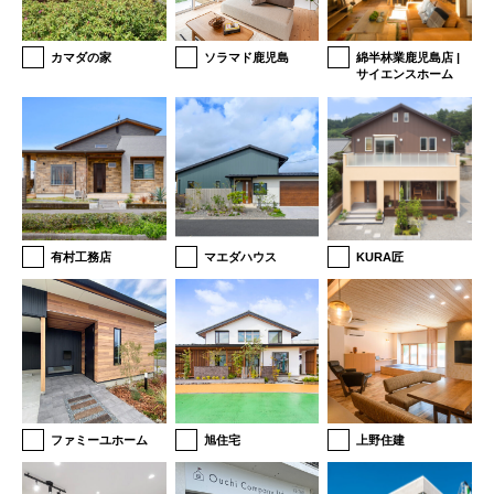
カマダの家
ソラマド鹿児島
綿半林業鹿児島店 |
サイエンスホーム
有村工務店
マエダハウス
KURA匠
ファミーユホーム
旭住宅
上野住建