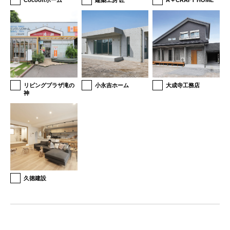
Cocoonホーム
建築工房 匠
A＋CRAFT HOME
リビングプラザ滝の
小永吉ホーム
大成寺工務店
神
久徳建設