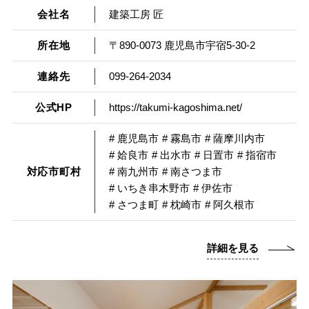
会社名
建築工房 匠
所在地
〒890-0073 鹿児島市宇宿5-30-2
連絡先
099-264-2034
公式HP
https://takumi-kagoshima.net/
# 鹿児島市
# 霧島市
# 薩摩川内市
# 姶良市
# 出水市
# 日置市
# 指宿市
対応市町村
# 南九州市
# 南さつま市
# いちき串木野市
# 伊佐市
# さつま町
# 枕崎市
# 阿久根市
詳細を見る