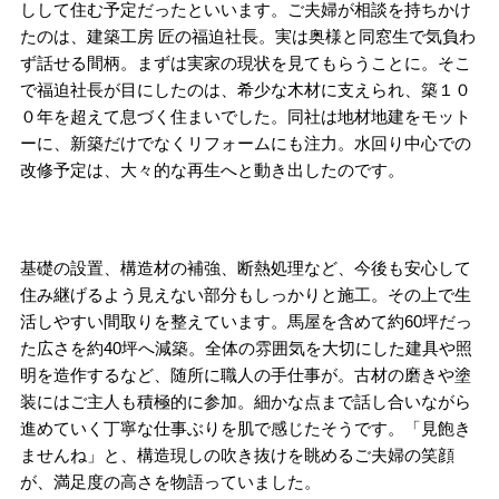
しして住む予定だったといいます。ご夫婦が相談を持ちかけ
たのは、建築工房 匠の福迫社長。実は奥様と同窓生で気負わ
ず話せる間柄。まずは実家の現状を見てもらうことに。そこ
で福迫社長が目にしたのは、希少な木材に支えられ、築１０
０年を超えて息づく住まいでした。同社は地材地建をモット
ーに、新築だけでなくリフォームにも注力。水回り中心での
改修予定は、大々的な再生へと動き出したのです。
基礎の設置、構造材の補強、断熱処理など、今後も安心して
住み継げるよう見えない部分もしっかりと施工。その上で生
活しやすい間取りを整えています。馬屋を含めて約60坪だっ
た広さを約40坪へ減築。全体の雰囲気を大切にした建具や照
明を造作するなど、随所に職人の手仕事が。古材の磨きや塗
装にはご主人も積極的に参加。細かな点まで話し合いながら
進めていく丁寧な仕事ぶりを肌で感じたそうです。「見飽き
ませんね」と、構造現しの吹き抜けを眺めるご夫婦の笑顔
が、満足度の高さを物語っていました。