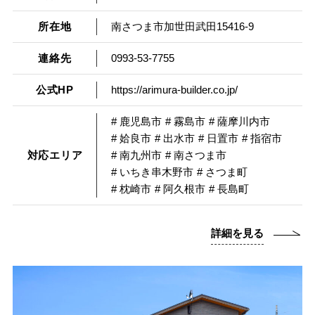
所在地
南さつま市加世田武田15416-9
連絡先
0993-53-7755
公式HP
https://arimura-builder.co.jp/
# 鹿児島市
# 霧島市
# 薩摩川内市
# 姶良市
# 出水市
# 日置市
# 指宿市
対応エリア
# 南九州市
# 南さつま市
# いちき串木野市
# さつま町
# 枕崎市
# 阿久根市
# 長島町
詳細を見る