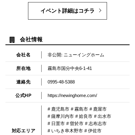
イベント詳細はコチラ
会社情報
会社名
非公開: ニューイングホーム
所在地
霧島市国分中央6-1-41
連絡先
0995-48-5388
公式HP
https://newinghome.com/
# 鹿児島市
# 霧島市
# 鹿屋市
# 薩摩川内市
# 姶良市
# 出水市
# 日置市
# 曽於市
# 志布志市
対応エリア
# いちき串木野市
# 伊佐市