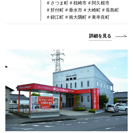
# さつま町
# 枕崎市
# 阿久根市
# 肝付町
# 垂水市
# 大崎町
# 長島町
# 錦江町
# 南大隅町
# 東串良町
詳細を見る