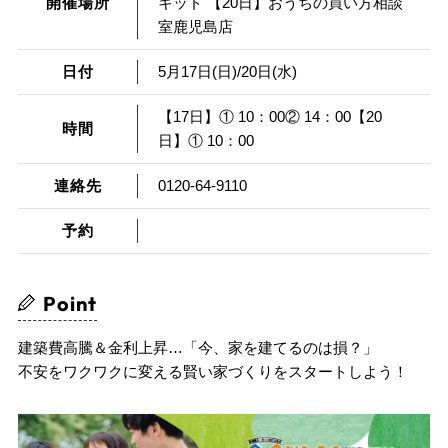
開催場所
キッド 【20日】おうちの買い方相談
室鹿児島店
日付
5月17日(日)/20日(水)
【17日】① 10：00② 14：00【20
時間
日】① 10：00
連絡先
0120-64-9110
予約
Point
建築費高騰＆金利上昇…「今、家を建てるのは損？」
不安をワクワクに変える賢い家づくりをスタートしよう！