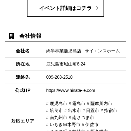
イベント詳細はコチラ
会社情報
会社名
綿半林業鹿児島店 | サイエンスホーム
所在地
鹿児島市城山町6-24
連絡先
099-208-2518
公式HP
https://www.hinata-ie.com
# 鹿児島市
# 霧島市
# 薩摩川内市
# 姶良市
# 出水市
# 日置市
# 指宿市
# 南九州市
# 南さつま市
対応エリア
# いちき串木野市
# 伊佐市