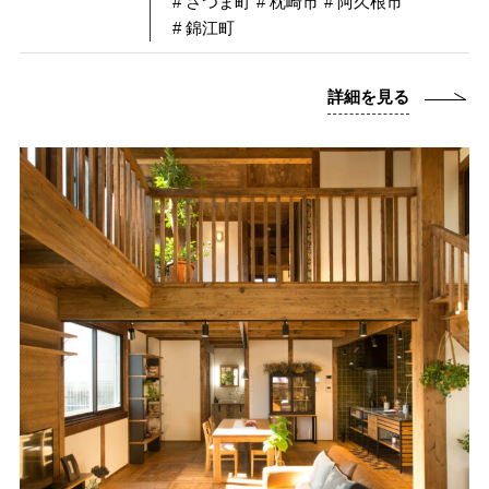
# さつま町
# 枕崎市
# 阿久根市
# 錦江町
詳細を見る