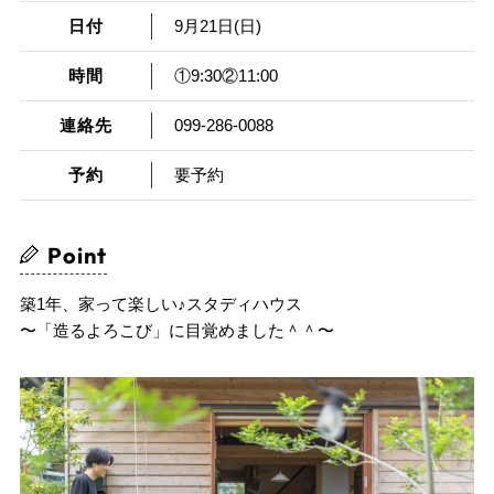
日付
9月21日(日)
時間
①9:30②11:00
連絡先
099-286-0088
予約
要予約
Point
築1年、家って楽しい♪スタディハウス
〜「造るよろこび」に目覚めました＾＾〜