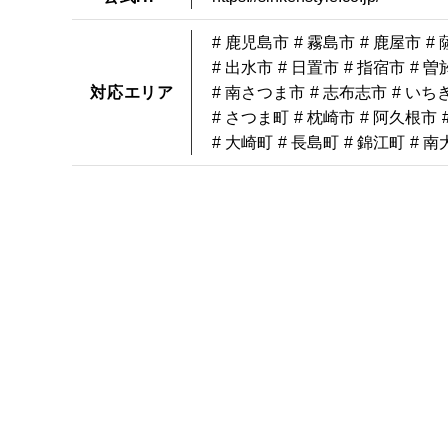
# 鹿児島市
# 霧島市
# 鹿屋市
#
# 出水市
# 日置市
# 指宿市
# 曽
対応エリア
# 南さつま市
# 志布志市
# いち
# さつま町
# 枕崎市
# 阿久根市
# 大崎町
# 長島町
# 錦江町
# 