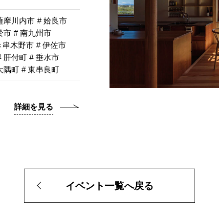
 薩摩川内市
# 姶良市
於市
# 南九州市
き串木野市
# 伊佐市
# 肝付町
# 垂水市
南大隅町
# 東串良町
詳細を見る
イベント一覧へ戻る