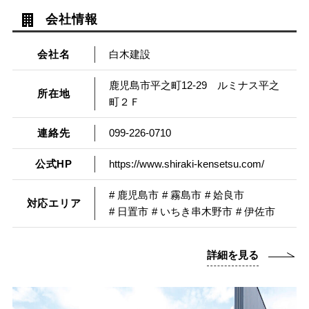
会社情報
会社名
白木建設
鹿児島市平之町12-29 ルミナス平之
所在地
町２Ｆ
連絡先
099-226-0710
公式HP
https://www.shiraki-kensetsu.com/
# 鹿児島市
# 霧島市
# 姶良市
対応エリア
# 日置市
# いちき串木野市
# 伊佐市
詳細を見る