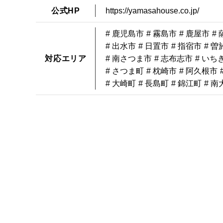
公式HP
https://yamasahouse.co.jp/
# 鹿児島市
# 霧島市
# 鹿屋市
#
# 出水市
# 日置市
# 指宿市
# 曽
対応エリア
# 南さつま市
# 志布志市
# いち
# さつま町
# 枕崎市
# 阿久根市
# 大崎町
# 長島町
# 錦江町
# 