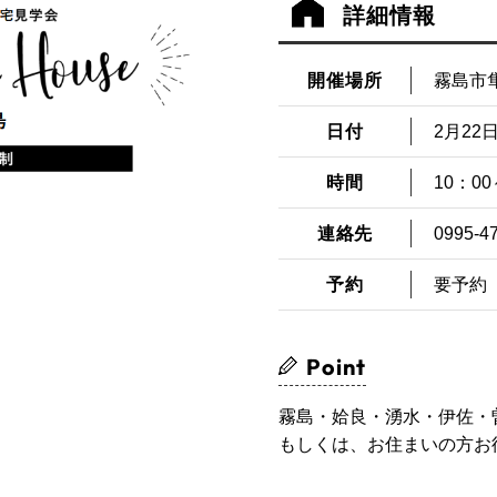
詳細情報
開催場所
霧島市
日付
2月22日
時間
10：00
連絡先
0995-4
予約
要予約
Point
霧島・姶良・湧水・伊佐・
もしくは、お住まいの方お