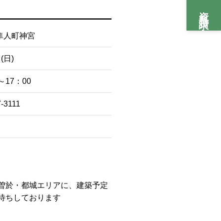
資料請求
隼人町神宮
(日)
～17：00
7-3111
曽於・都城エリアに、建築予定
待ちしております