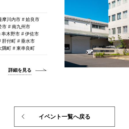
 薩摩川内市
# 姶良市
於市
# 南九州市
き串木野市
# 伊佐市
# 肝付町
# 垂水市
南大隅町
# 東串良町
詳細を見る
イベント一覧へ戻る