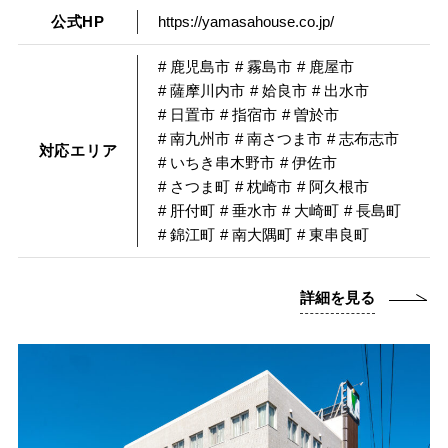
公式HP
https://yamasahouse.co.jp/
# 鹿児島市
# 霧島市
# 鹿屋市
# 薩摩川内市
# 姶良市
# 出水市
# 日置市
# 指宿市
# 曽於市
# 南九州市
# 南さつま市
# 志布志市
対応エリア
# いちき串木野市
# 伊佐市
# さつま町
# 枕崎市
# 阿久根市
# 肝付町
# 垂水市
# 大崎町
# 長島町
# 錦江町
# 南大隅町
# 東串良町
詳細を見る