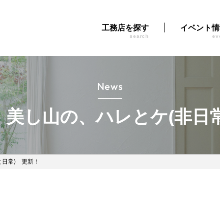
工務店を探す
イベント情
search
ev
News
Style】美し山の、ハレとケ(非
常と日常) 更新！