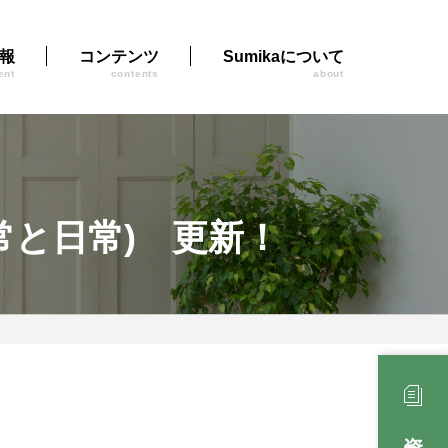
報
コンテンツ
Sumikaについて
ent
contents
about
日常と日常) 更新！
資料請求