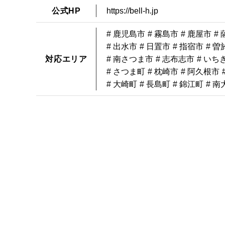
公式HP
https://bell-h.jp
# 鹿児島市
# 霧島市
# 鹿屋市
#
# 出水市
# 日置市
# 指宿市
# 曽
対応エリア
# 南さつま市
# 志布志市
# いち
# さつま町
# 枕崎市
# 阿久根市
# 大崎町
# 長島町
# 錦江町
# 