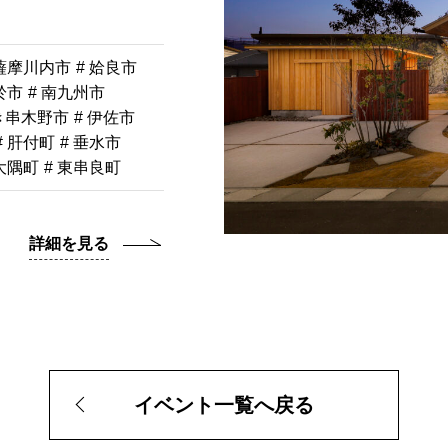
 薩摩川内市
# 姶良市
於市
# 南九州市
き串木野市
# 伊佐市
# 肝付町
# 垂水市
南大隅町
# 東串良町
詳細を見る
イベント一覧へ戻る