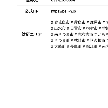
連絡先
099-250-0694
公式HP
https://bell-h.jp
# 鹿児島市
# 霧島市
# 鹿屋市
#
# 出水市
# 日置市
# 指宿市
# 曽
対応エリア
# 南さつま市
# 志布志市
# いち
# さつま町
# 枕崎市
# 阿久根市
# 大崎町
# 長島町
# 錦江町
# 