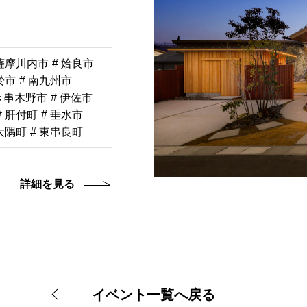
 薩摩川内市
# 姶良市
於市
# 南九州市
き串木野市
# 伊佐市
# 肝付町
# 垂水市
南大隅町
# 東串良町
詳細を見る
イベント一覧へ戻る