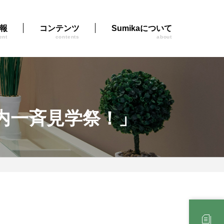
報
コンテンツ
Sumikaについて
ent
contents
about
内一斉見学祭！」