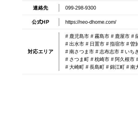
連絡先
099-298-9300
公式HP
https://neo-dhome.com/
# 鹿児島市
# 霧島市
# 鹿屋市
#
# 出水市
# 日置市
# 指宿市
# 曽
対応エリア
# 南さつま市
# 志布志市
# いち
# さつま町
# 枕崎市
# 阿久根市
# 大崎町
# 長島町
# 錦江町
# 