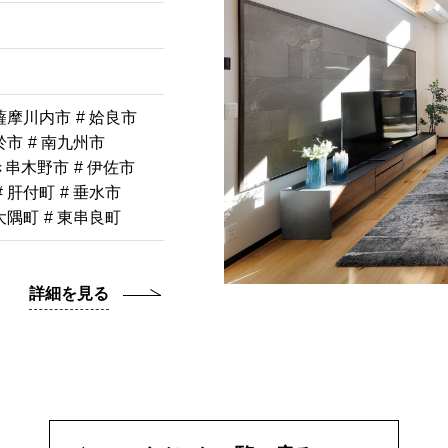
 薩摩川内市
# 姶良市
於市
# 南九州市
き串木野市
# 伊佐市
# 肝付町
# 垂水市
南大隅町
# 東串良町
詳細を見る