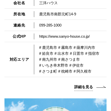
会社名
三洋ハウス
所在地
鹿児島市南郡元町14-9
連絡先
099-285-1000
公式HP
https://www.sanyo-house.co.jp/
# 鹿児島市
# 霧島市
# 薩摩川内市
# 姶良市
# 出水市
# 日置市
# 指宿市
対応エリア
# 南九州市
# 南さつま市
# いちき串木野市
# 伊佐市
# さつま町
# 枕崎市
# 阿久根市
詳細を見る