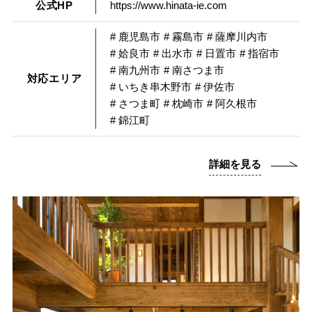
公式HP
https://www.hinata-ie.com
# 鹿児島市
# 霧島市
# 薩摩川内市
# 姶良市
# 出水市
# 日置市
# 指宿市
# 南九州市
# 南さつま市
対応エリア
# いちき串木野市
# 伊佐市
# さつま町
# 枕崎市
# 阿久根市
# 錦江町
詳細を見る