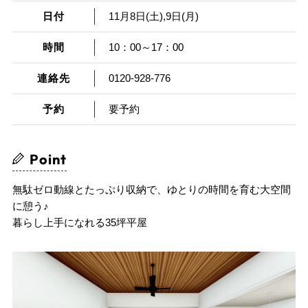
日付
11月8日(土),9日(月)
時間
10：00～17：00
連絡先
0120-928-776
予約
要予約
Point
無駄ゼロ動線とたっぷり収納で、ゆとりの時間を育む大空間
に憩う♪
暮らし上手になれる35坪平屋