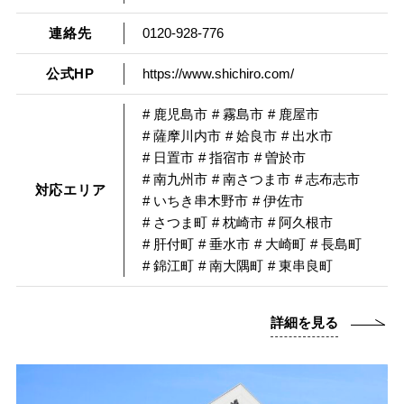
連絡先
0120-928-776
公式HP
https://www.shichiro.com/
# 鹿児島市
# 霧島市
# 鹿屋市
# 薩摩川内市
# 姶良市
# 出水市
# 日置市
# 指宿市
# 曽於市
# 南九州市
# 南さつま市
# 志布志市
対応エリア
# いちき串木野市
# 伊佐市
# さつま町
# 枕崎市
# 阿久根市
# 肝付町
# 垂水市
# 大崎町
# 長島町
# 錦江町
# 南大隅町
# 東串良町
詳細を見る