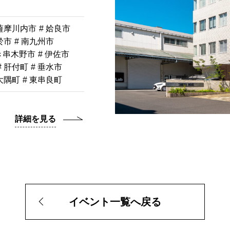
 薩摩川内市
# 姶良市
於市
# 南九州市
き串木野市
# 伊佐市
# 肝付町
# 垂水市
南大隅町
# 東串良町
詳細を見る
イベント一覧へ戻る