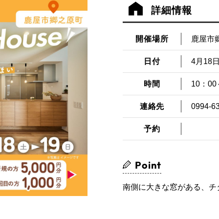
詳細情報
開催場所
鹿屋市
日付
4月18日
時間
10：00
連絡先
0994-6
予約
Point
南側に大きな窓がある、チ