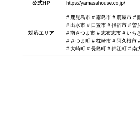
公式HP
https://yamasahouse.co.jp/
# 鹿児島市
# 霧島市
# 鹿屋市
#
# 出水市
# 日置市
# 指宿市
# 曽
対応エリア
# 南さつま市
# 志布志市
# いち
# さつま町
# 枕崎市
# 阿久根市
# 大崎町
# 長島町
# 錦江町
# 