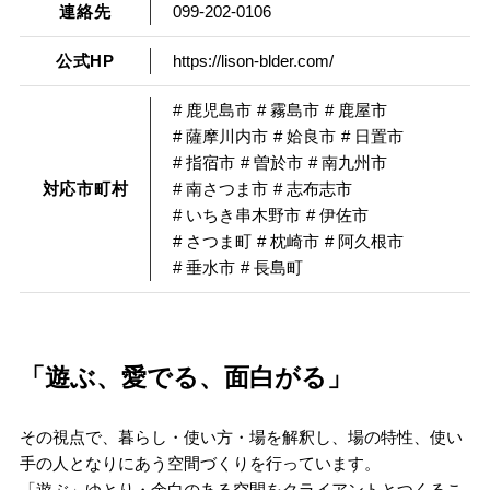
連絡先
099-202-0106
公式HP
https://lison-blder.com/
# 鹿児島市
# 霧島市
# 鹿屋市
# 薩摩川内市
# 姶良市
# 日置市
# 指宿市
# 曽於市
# 南九州市
対応市町村
# 南さつま市
# 志布志市
# いちき串木野市
# 伊佐市
# さつま町
# 枕崎市
# 阿久根市
# 垂水市
# 長島町
「遊ぶ、愛でる、面白がる」
その視点で、暮らし・使い方・場を解釈し、場の特性、使い
手の人となりにあう空間づくりを行っています。
「遊ぶ」ゆとり・余白のある空間をクライアントとつくるこ