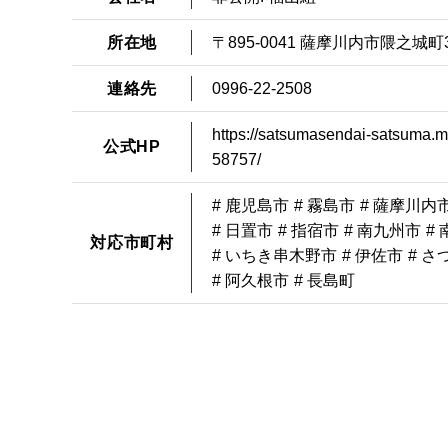
所在地
〒895-0041 薩摩川内市隈之城町3
連絡先
0996-22-2508
https://satsumasendai-satsuma.m
公式HP
58757/
# 鹿児島市
# 霧島市
# 薩摩川内
# 日置市
# 指宿市
# 南九州市
#
対応市町村
# いちき串木野市
# 伊佐市
# さ
# 阿久根市
# 長島町