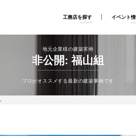
工務店を探す
イベント情
search
ev
地元企業様の建築実例
非公開: 福山組
プロがオススメする最新の建築事例です
し