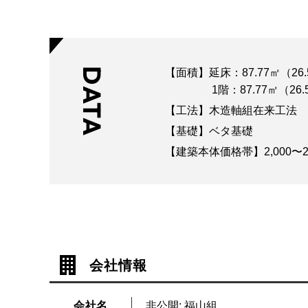
DATA
【面積】延床：87.77㎡（26.
1階：87.77㎡（2
【工法】木造軸組在来工法
【基礎】ベタ基礎
【建築本体価格帯】2,000〜2
会社情報
会社名
非公開: 福山組