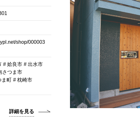
01
ypl.net/shop/000003
市
# 姶良市
# 出水市
 南さつま市
つま町
# 枕崎市
詳細を見る