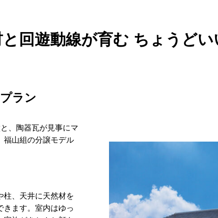
材と回遊動線が育む ちょうどい
なプラン
壁と、陶器瓦が見事にマ
、福山組の分譲モデル
や柱、天井に天然材を
できます。室内はゆっ