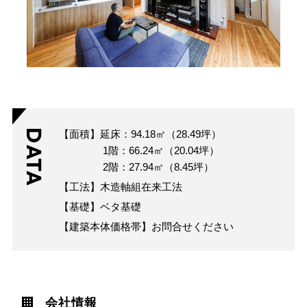
DATA
【面積】延床：94.18㎡（28.49坪）
1階：66.24㎡（20.04坪）
2階：27.94㎡（8.45坪）
【工法】木造軸組在来工法
【基礎】ベタ基礎
【建築本体価格帯】お問合せください
会社情報