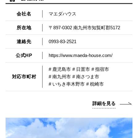
会社名
マエダハウス
所在地
〒897-0302 南九州市知覧町郡5172
連絡先
0993-83-2521
公式HP
https://www.maeda-house.com/
# 鹿児島市
# 日置市
# 指宿市
対応市町村
# 南九州市
# 南さつま市
# いちき串木野市
# 枕崎市
詳細を見る