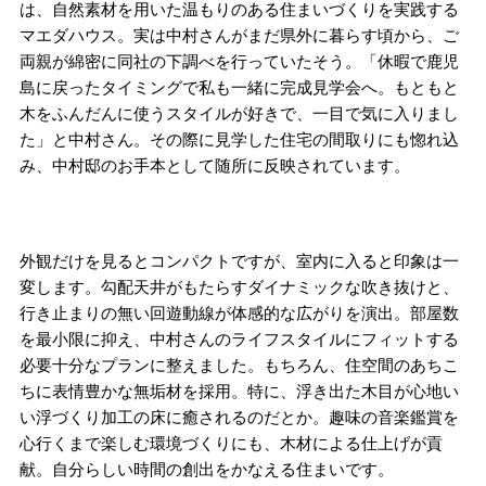
は、自然素材を用いた温もりのある住まいづくりを実践する
マエダハウス。実は中村さんがまだ県外に暮らす頃から、ご
両親が綿密に同社の下調べを行っていたそう。「休暇で鹿児
島に戻ったタイミングで私も一緒に完成見学会へ。もともと
木をふんだんに使うスタイルが好きで、一目で気に入りまし
た」と中村さん。その際に見学した住宅の間取りにも惚れ込
み、中村邸のお手本として随所に反映されています。
外観だけを見るとコンパクトですが、室内に入ると印象は一
変します。勾配天井がもたらすダイナミックな吹き抜けと、
行き止まりの無い回遊動線が体感的な広がりを演出。部屋数
を最小限に抑え、中村さんのライフスタイルにフィットする
必要十分なプランに整えました。もちろん、住空間のあちこ
ちに表情豊かな無垢材を採用。特に、浮き出た木目が心地い
い浮づくり加工の床に癒されるのだとか。趣味の音楽鑑賞を
心行くまで楽しむ環境づくりにも、木材による仕上げが貢
献。自分らしい時間の創出をかなえる住まいです。