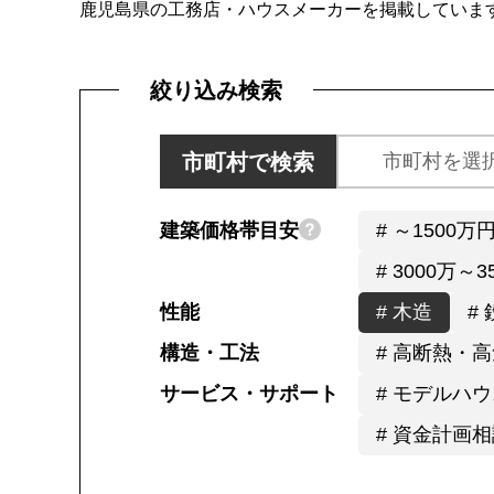
鹿児島県の工務店・ハウスメーカーを掲載していま
絞り込み検索
市町村で検索
建築価格帯目安
# ～1500万
# 3000万～
性能
# 木造
#
構造・工法
# 高断熱・
サービス・サポート
# モデルハ
# 資金計画