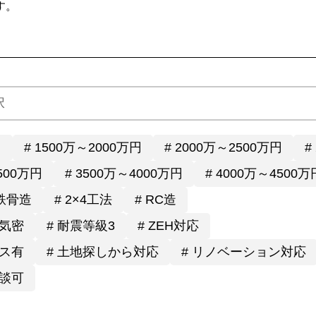
す。
円
# 1500万～2000万円
# 2000万～2500万円
#
3500万円
# 3500万～4000万円
# 4000万～4500万
 鉄骨造
# 2×4工法
# RC造
高気密
# 耐震等級3
# ZEH対応
ウス有
# 土地探しから対応
# リノベーション対応
相談可